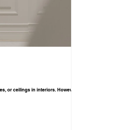
 or ceilings in interiors. However,